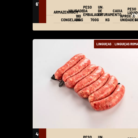
674
LINGUICA
PESO
UN.
PESO
DE
VALIDADE
DA
DE
CAIXA
ARMAZENAGEM
LÍQUI
I
EMBALAGEM
FATURAMENTO
LOMBO
180
APROX.16
CONGELADO
DIAS
700G
KG
UNIDADES
A
SUINO
DUROC
|
LINGUIÇAS
LINGUIÇAS ROM
494
LINGUICA
PESO
UN.