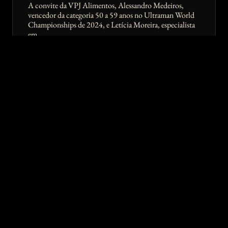
A convite da VPJ Alimentos, Alessandro Medeiros,
vencedor da categoria 50 a 59 anos no Ultraman World
Championships de 2024, e Letícia Moreira, especialista
em
LEIA MAIS »
21/08/2025
VERSÁTIL, HAMBÚRGUER QUADRADO
CHEGA PARA QUEBRAR PARADIGMAS NO