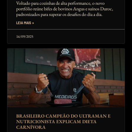
ENTREGA GARANTIDOS AO FOODSERVICE
Voltado para cozinhas de alta performance, o novo
365 DIAS DO ANO
portfólio reúne bifes de bovinos Angus e suínos Duroc,
padronizados para superar os desafios do dia a dia.
LEIA MAIS »
16/09/2025
BRASILEIRO CAMPEÃO DO ULTRAMAN E
NUTRICIONISTA EXPLICAM DIETA
CARNÍVORA