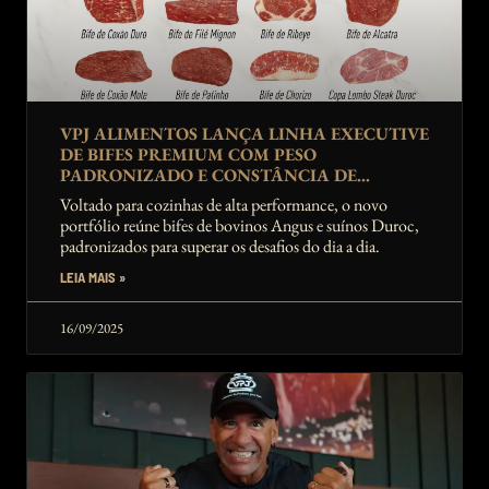
VPJ ALIMENTOS LANÇA LINHA EXECUTIVE
DE BIFES PREMIUM COM PESO
PADRONIZADO E CONSTÂNCIA DE
ENTREGA GARANTIDOS AO FOODSERVICE
Voltado para cozinhas de alta performance, o novo
365 DIAS DO ANO
portfólio reúne bifes de bovinos Angus e suínos Duroc,
padronizados para superar os desafios do dia a dia.
LEIA MAIS »
16/09/2025