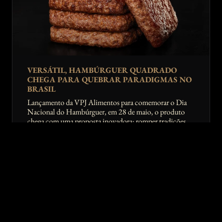
VERSÁTIL, HAMBÚRGUER QUADRADO
CHEGA PARA QUEBRAR PARADIGMAS NO
BRASIL
Lançamento da VPJ Alimentos para comemorar o Dia
Nacional do Hambúrguer, em 28 de maio, o produto
chega com uma proposta inovadora: romper tradições,
valorizar a proteína consumida diariamente e inaugurar
uma nova linha no portfólio da marca
LEIA MAIS »
28/05/2025