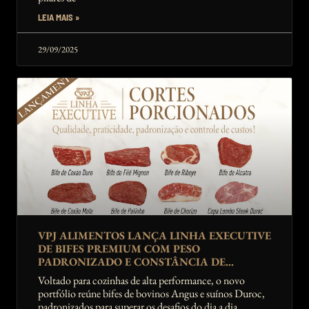
LEIA MAIS »
29/09/2025
VPJ ALIMENTOS LANÇA LINHA EXECUTIVE
DE BIFES PREMIUM COM PESO
PADRONIZADO E CONSTÂNCIA DE
ENTREGA GARANTIDOS AO FOODSERVICE
Voltado para cozinhas de alta performance, o novo
365 DIAS DO ANO
portfólio reúne bifes de bovinos Angus e suínos Duroc,
padronizados para superar os desafios do dia a dia.