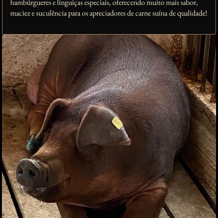
hambúrgueres e linguiças especiais, oferecendo muito mais sabor,
maciez e suculência para os apreciadores de carne suína de qualidade!