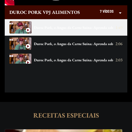
7 VÍDEOS
DUROC PORK VPJ ALIMENTOS
1:49
Duroc Pork, o Angus da Carne Suína: Aprenda sobre o Short R
2:06
Duroc Pork, o Angus da Carne Suína: Aprenda sobre o Capitã
2:03
Duroc Pork, o Angus da Carne Suína: Aprenda sobre o Shoulde
2:15
Duroc Pork, o Angus da Carne Suína: Aprenda sobre o Sirloin!
2:00
Duroc Pork, o Angus da Carne Suína: Aprenda sobre a Picanh
1:56
Duroc Pork, o Angus da Carne Suína: Aprenda sobre o Assado 
RECEITAS ESPECIAIS
0:00