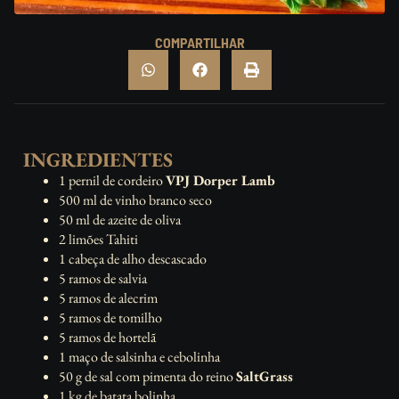
COMPARTILHAR
INGREDIENTES
1 pernil de cordeiro
VPJ Dorper Lamb
500 ml de vinho branco seco
50 ml de azeite de oliva
2 limões Tahiti
1 cabeça de alho descascado
5 ramos de salvia
5 ramos de alecrim
5 ramos de tomilho
5 ramos de hortelã
1 maço de salsinha e cebolinha
50 g de sal com pimenta do reino
SaltGrass
1 kg de batata bolinha.