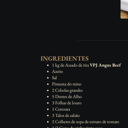
INGREDIENTES
1 kg de Assado de tira
VPJ Angus Beef
Azeite
Sal
Pimenta do reino
2 Cebolas grandes
5 Dentes de Alho
3 Folhas de louro
1 Cenoura
3 Talos de salsão
2 Colheres de sopa de extrato de tomate
1/2 Copo de vinho tinto seco